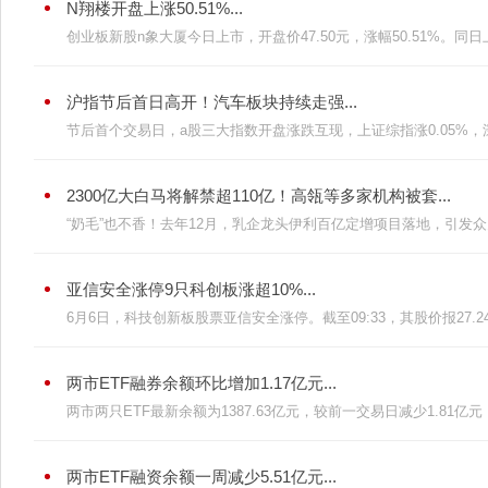
N翔楼开盘上涨50.51%...
创业板新股n象大厦今日上市，开盘价47.50元，涨幅50.51%。同日上
沪指节后首日高开！汽车板块持续走强...
节后首个交易日，a股三大指数开盘涨跌互现，上证综指涨0.05%，深证
2300亿大白马将解禁超110亿！高瓴等多家机构被套...
“奶毛”也不香！去年12月，乳企龙头伊利百亿定增项目落地，引发众多
亚信安全涨停9只科创板涨超10%...
6月6日，科技创新板股票亚信安全涨停。截至09:33，其股价报27.24元
两市ETF融券余额环比增加1.17亿元...
两市两只ETF最新余额为1387.63亿元，较前一交易日减少1.81亿元，
两市ETF融资余额一周减少5.51亿元...