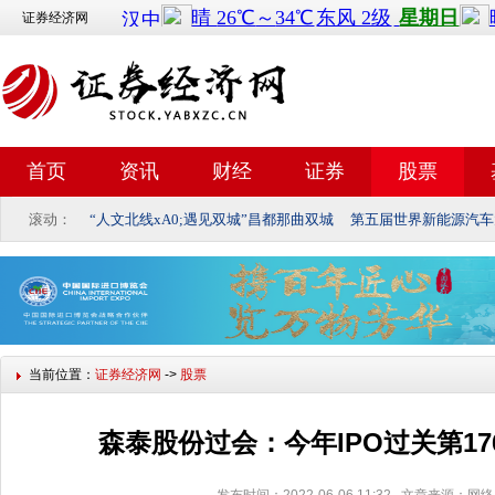
证券经济网
首页
资讯
财经
证券
股票
滚动：
“人文北线xA0;遇见双城”昌都那曲双城
第五届世界新能源汽车
当前位置：
证券经济网
->
股票
森泰股份过会：今年IPO过关第17