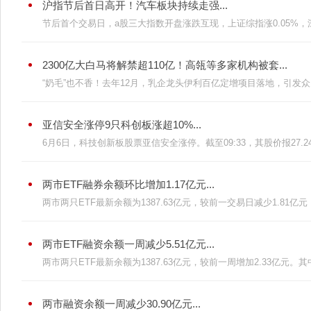
沪指节后首日高开！汽车板块持续走强...
节后首个交易日，a股三大指数开盘涨跌互现，上证综指涨0.05%，深证
2300亿大白马将解禁超110亿！高瓴等多家机构被套...
“奶毛”也不香！去年12月，乳企龙头伊利百亿定增项目落地，引发众多
亚信安全涨停9只科创板涨超10%...
6月6日，科技创新板股票亚信安全涨停。截至09:33，其股价报27.24元
两市ETF融券余额环比增加1.17亿元...
两市两只ETF最新余额为1387.63亿元，较前一交易日减少1.81亿元，
两市ETF融资余额一周减少5.51亿元...
两市两只ETF最新余额为1387.63亿元，较前一周增加2.33亿元。其中E
两市融资余额一周减少30.90亿元...