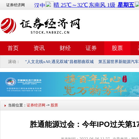
证券经济网
首页
资讯
财经
证券
股票
滚动：
“人文北线xA0;遇见双城”昌都那曲双城
第五届世界新能源汽车
当前位置：
证券经济网
->
股票
胜通能源过会：今年IPO过关第1