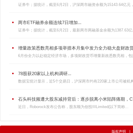
证券牛；据统计，截至6月2日，沪深两市融资余额为15143.64亿元，
两市ETF融券余额连续7日增加...
证券牛；据统计，截至6月2日，最新两市两融基金余额为1387.63亿元
增量政策悉数亮相多项举措本月集中发力全力稳大盘财政货币“
6月份全力以赴稳定经济市场，多项财政货币增量新政悉数亮相，包括
78股获20家以上机构调研...
数据宝统计显示，近5个交易日，沪深两市约有220家上市公司被机构
石头科技频遭大股东减持背后：逐步脱离小米陷阵痛期，CEO
近日，Roborock发布公告称，股东顺为创投IIILimited(以下简称...
版权声明