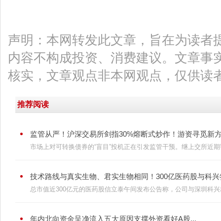
声明：本网转发此文章，旨在为读者
内容不构成投资、消费建议。文章事
核实，文章观点非本网观点，仅供读
推荐阅读
监管从严！沪深交易所剑指30%熔断式炒作！游资寻觅新方向
市场上对可转换债券的“盲目”投机正在引发监管干预。继上交所近期罕
技术路线与真实生物、君实生物相同！300亿医药股与科兴签
总市值近300亿元的医药股信立泰午间发布公告称，公司与深圳科兴就C
年内北向资金呈净流入五大原因支撑外资看好A股...