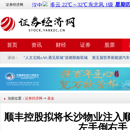
证券经济网
首页
资讯
财经
证券
股票
滚动：
“人文北线xA0;遇见双城”昌都那曲双城
第五届世界新能源汽车
当前位置：
证券经济网
->
基金
顺丰控股拟将长沙物业注入
左手倒右手