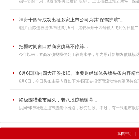
端午节前一周，a股市场再次发起“攻势”。上证指数上涨2.08%，深证
神舟十四号成功出征多家上市公司为其“保驾护航”...
/图片由陈进行提供/制图6月5日，搭载神舟十四号载人飞船的长征二号F-
把握时间窗口券商发债马不停蹄...
今年以来，券商发债规模仍处于较高水平，年内累计新增发债规模达4307
6月6日国内四大证券报纸、重要财经媒体头版头条内容精华摘
6月6日，今日头条主要内容如下:中国证券报货币流动性有望保持合理充
终极围猎退市游久，老八股惊艳谢幕...
洪周刊特辑最近退市股集中出道，秒变仙股。不过，有一只退市股脱颖
版权声明