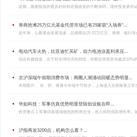
近期，随着疫情的逐步好转和宏观政策的不断加码，境外投资者对a股
券商抢滩25万亿元基金托管市场已有29家获“入场券”...
近年来，公募基金发展迅速，总规模达25.52万亿元，券商、银行等金
电动汽车火热，比亚迪忙买矿，动力电池业盈利承压...
综合外媒报道，出于对全球经济的担忧，特斯拉突然宣布裁员10%的计
京沪深端午假期消费市场：商圈人潮涌动回暖态势明显...
本期图片:、张、郭、蒋勇今年端午节前夕，上海进入全面恢复正常生
华如科技：军事仿真优势明显登陆创业板在即...
投资要点:1.军事仿真领域领先的民营企业，收入和利润高增长率。如
沪指再攻3200点，机构怎么看？...