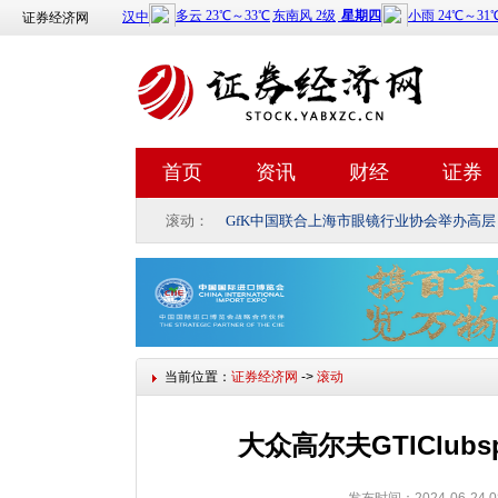
证券经济网
首页
资讯
财经
证券
滚动：
GfK中国联合上海市眼镜行业协会举办高层
当前位置：
证券经济网
->
滚动
大众高尔夫GTIClubs