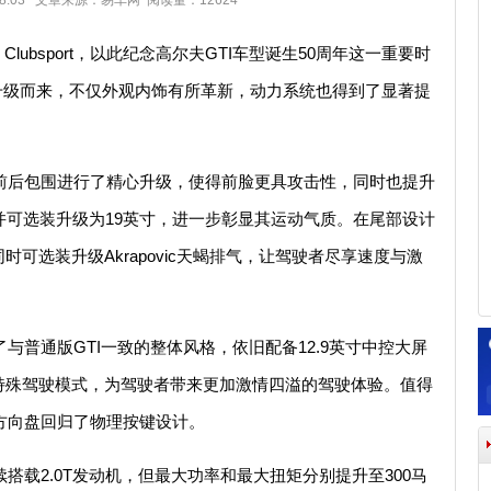
 08:03 文章来源：易车网 阅读量：12624
lubsport，以此纪念高尔夫GTI车型诞生50周年这一重要时
8.5版本升级而来，不仅外观内饰有所革新，动力系统也得到了显著提
ort对前后包围进行了精心升级，使得前脸更具攻击性，同时也提升
并可选装升级为19英寸，进一步彰显其运动气质。在尾部设计
可选装升级Akrapovic天蝎排气，让驾驶者尽享速度与激
t保持了与普通版GTI一致的整体风格，依旧配备12.9英寸中控大屏
特殊驾驶模式，为驾驶者带来更加激情四溢的驾驶体验。值得
多功能方向盘回归了物理按键设计。
rt继续搭载2.0T发动机，但最大功率和最大扭矩分别提升至300马