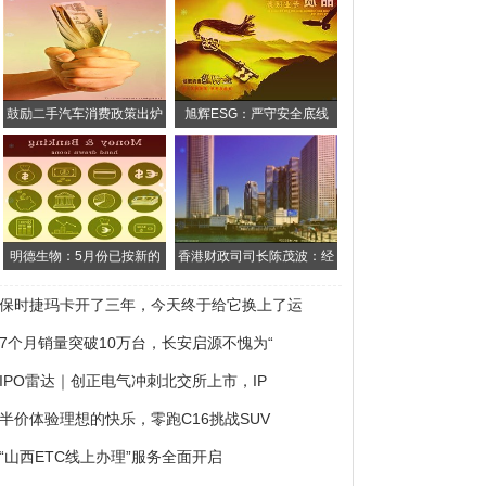
鼓励二手汽车消费政策出炉
旭辉ESG：严守安全底线
明德生物：5月份已按新的
香港财政司司长陈茂波：经
保时捷玛卡开了三年，今天终于给它换上了运
7个月销量突破10万台，长安启源不愧为“
IPO雷达｜创正电气冲刺北交所上市，IP
半价体验理想的快乐，零跑C16挑战SUV
“山西ETC线上办理”服务全面开启