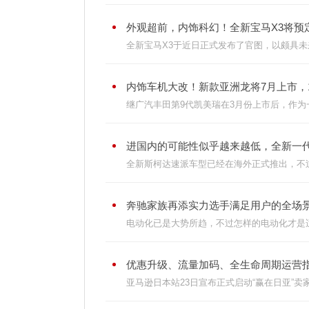
外观超前，内饰科幻！全新宝马X3将预定
全新宝马X3于近日正式发布了官图，以颇具未
内饰车机大改！新款亚洲龙将7月上市，17
继广汽丰田第9代凯美瑞在3月份上市后，作为
进国内的可能性似乎越来越低，全新一代斯
全新斯柯达速派车型已经在海外正式推出，不过
奔驰家族再添实力选手满足用户的全场景需
电动化已是大势所趋，不过怎样的电动化才是适
优惠升级、流量加码、全生命周期运营指导
亚马逊日本站23日宣布正式启动“赢在日亚”卖