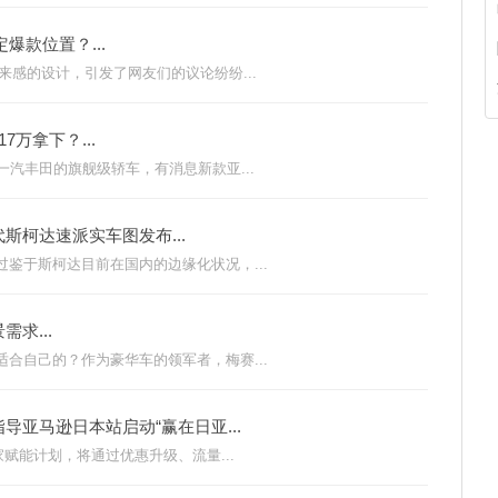
爆款位置？...
来感的设计，引发了网友们的议论纷纷...
万拿下？...
一汽丰田的旗舰级轿车，有消息新款亚...
柯达速派实车图发布...
鉴于斯柯达目前在国内的边缘化状况，...
求...
合自己的？作为豪华车的领军者，梅赛...
亚马逊日本站启动“赢在日亚...
家赋能计划，将通过优惠升级、流量...