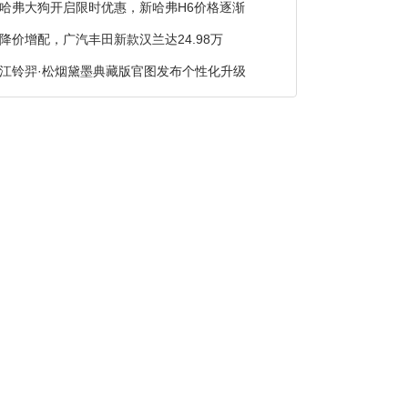
哈弗大狗开启限时优惠，新哈弗H6价格逐渐
降价增配，广汽丰田新款汉兰达24.98万
江铃羿·松烟黛墨典藏版官图发布个性化升级