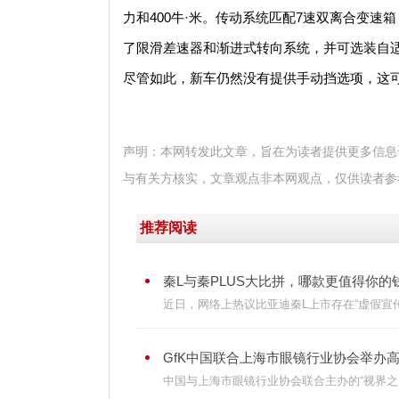
力和400牛·米。传动系统匹配7速双离合变速箱，
了限滑差速器和渐进式转向系统，并可选装自
尽管如此，新车仍然没有提供手动挡选项，这
声明：本网转发此文章，旨在为读者提供更多信息
与有关方核实，文章观点非本网观点，仅供读者参
推荐阅读
秦L与秦PLUS大比拼，哪款更值得你的钱包
近日，网络上热议比亚迪秦L上市存在“虚假宣传”，
GfK中国联合上海市眼镜行业协会举办高
中国与上海市眼镜行业协会联合主办的“视界之窗