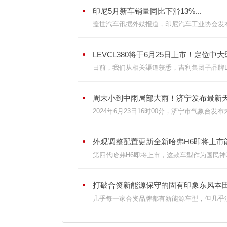
印尼5月新车销量同比下滑13%...
盖世汽车讯据外媒报道，印尼汽车工业协会发布的
LEVCL380将于6月25日上市！定位中大型
日前，我们从相关渠道获悉，吉利集团子品牌LEVC
周末小到中雨局部大雨！济宁发布最新天气
2024年6月23日16时00分，济宁市气象台发
外观调整配置更新全新哈弗H6即将上市能
第四代哈弗H6即将上市，这款车型作为国民神
打破合资新能源保守的固有印象东风本田灵
几乎每一家合资品牌都有新能源车型，但几乎没