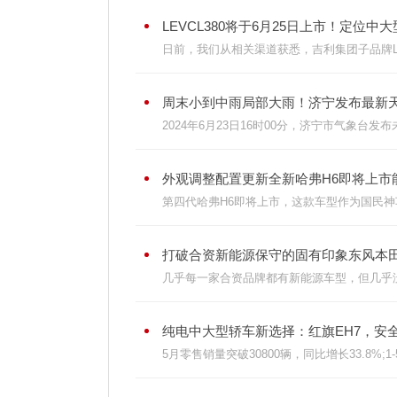
LEVCL380将于6月25日上市！定位中大型
日前，我们从相关渠道获悉，吉利集团子品牌LEVC
周末小到中雨局部大雨！济宁发布最新天气
2024年6月23日16时00分，济宁市气象台发
外观调整配置更新全新哈弗H6即将上市能
第四代哈弗H6即将上市，这款车型作为国民神
打破合资新能源保守的固有印象东风本田灵
几乎每一家合资品牌都有新能源车型，但几乎没
纯电中大型轿车新选择：红旗EH7，安全
5月零售销量突破30800辆，同比增长33.8%;1-