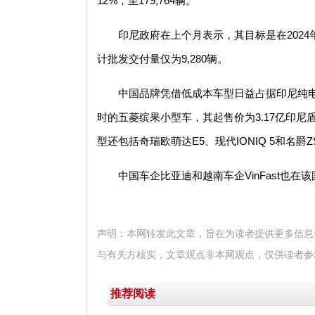
12%，至179,764辆。
印尼政府在上个月表示，其目标是在202
计批发交付量仅为9,280辆。
中国品牌凭借低成本车型日益占据印尼纯电
时的五菱缤果小型车，其起售价为3.17亿印尼
型还包括奇瑞欧萌达E5、现代IONIQ 5和名爵ZS
中国车企比亚迪和越南车企VinFast也
声明：本网转发此文章，旨在为读者提供更多信息
与有关方核实，文章观点非本网观点，仅供读者参
推荐阅读