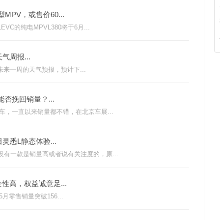
MPV，或售价60...
的纯电MPVL380将于6月...
周报...
布未来一周的天气预报，预计下...
否挽回销量？...
车，一直以来销量都不错，在北京车展...
悉L静态体验...
有一款是销量高或者说有关注度的，原...
性高，权益诚意足...
5月零售销量突破156...