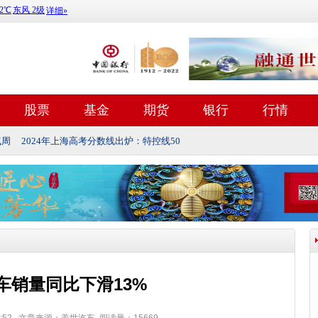
股票
基金
期货
银行
行情
气周
2024年上海高考分数线出炉：特控线50
车销量同比下滑13%