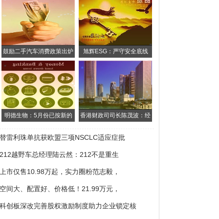
鼓励二手汽车消费政策出炉
旭辉ESG：严守安全底线
明德生物：5月份已按新的
香港财政司司长陈茂波：经
替雷利珠单抗获欧盟三项NSCLC适应症批
212越野车总经理陆云然：212不是重生
上市仅售10.98万起，实力圈粉范志毅，
空间大、配置好、价格低！21.99万元，
科创板深改完善股权激励制度助力企业锁定核