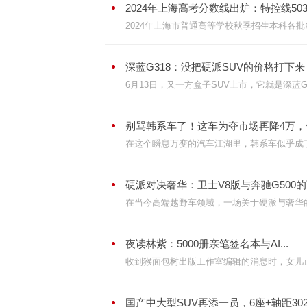
2024年上海高考分数线出炉：特控线503分
2024年上海市普通高等学校秋季招生本科各批
深蓝G318：没把硬派SUV的价格打下来
6月13日，又一方盒子SUV上市，它就是深蓝G3
别骂韩系车了！这车为夺市场再降4万，低
在这个瞬息万变的汽车江湖里，韩系车似乎成了被
硬派对决奢华：卫士V8版与奔驰G500的百
在当今高端越野车领域，一场关于硬派与奢华的
夜读林紫：5000册亲笔签名本与AI...
收到猴面包树出版工作室编辑的消息时，女儿正
国产中大型SUV再添一员，6座+轴距302