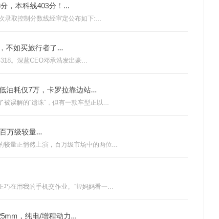
，本科线403分！...
次录取控制分数线经审定公布如下:...
，不如买旅行者了...
18。深蓝CEO邓承浩发出豪...
油耗仅7万，卡罗拉靠边站...
误解的“遗珠”，但有一款车型正以...
万级较量...
较量正悄然上演，百万级市场中的两位...
巧在用我的手机交作业。“帮妈妈看一...
5mm，纯电/增程动力...