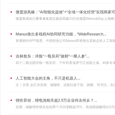
微盟游凤椿：“AI智能化提效”+“全域一体化经营”实现商家可持
微盟集团执行董事兼集团总裁游凤椿23日在微盟WeimobDay上海峰会
Manus推出多线程AI协同研究功能，“WideResearch...
智通财经APP获悉，中国初创公司Manus即将推出其标志性人工智能平
吉林敖东：淬炼“一瓶良药”做精“一棵人参”...
四十二载光阴淬炼一瓶良药，千年药香滋养守正创新之魂。40多年来，
人工智能大会的主角，不只是机器人...
文丨文雨 会打冰淇淋、做咖啡，还能玩架子鼓、跳舞、写书法，在这
锂价异动，锂电池相关超2.9万企业何去何从？...
近期，碳酸锂价格在短短两个月内涨幅超25%，电池级碳酸锂从5月的6.