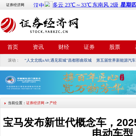
证券经济网
首页
资讯
财经
证券
股票
滚动：
“人文北线xA0;遇见双城”昌都那曲双城
第五届世界新能源汽车
当前位置：
证券经济网
->
产经
宝马发布新世代概念车，202
电动车型