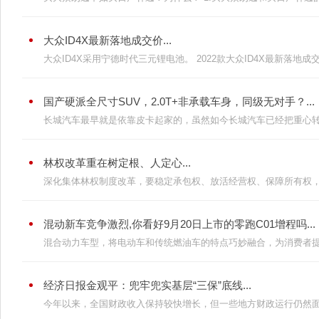
大众ID4X最新落地成交价...
大众ID4X采用宁德时代三元锂电池。 2022款大众ID4X最新落地成交价
国产硬派全尺寸SUV，2.0T+非承载车身，同级无对手？...
长城汽车最早就是依靠皮卡起家的，虽然如今长城汽车已经把重心转为S
林权改革重在树定根、人定心...
深化集体林权制度改革，要稳定承包权、放活经营权、保障所有权，要
混动新车竞争激烈,你看好9月20日上市的零跑C01增程吗...
混合动力车型，将电动车和传统燃油车的特点巧妙融合，为消费者提供
经济日报金观平：兜牢兜实基层“三保”底线...
今年以来，全国财政收入保持较快增长，但一些地方财政运行仍然面临