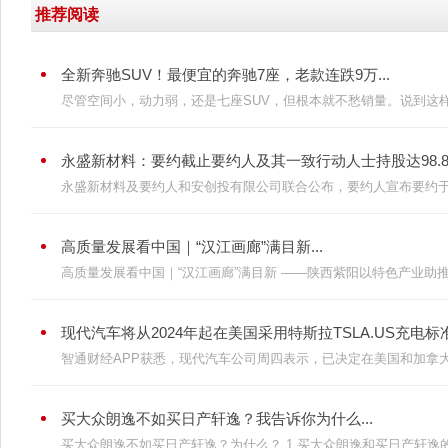
推荐阅读
全新奔驰SUV！最便宜的奔驰7座，老款连跌9万...
尽管空间小，动力弱，还是七座SUV，但根本就不愁销量。说到这样的
永盛新材料：要约截止要约人及其一致行动人士持股达98.8%
永盛新材料及要约人和安创投有限公司联合公布，要约人宣布要约于202
高质量发展看中国｜“汉江画廊”满目新...
高质量发展看中国｜“汉江画廊”满目新 ——陕西紫阳以特色产业助推县
现代汽车将从2024年起在美国采用特斯拉TSLA.US充电标准.
智通财经APP获悉，现代汽车公司周四表示，已决定在美国和加拿大采
买大众朗逸不如买日产轩逸？我告诉你为什么...
买大众朗逸不如买日产轩逸？为什么？ 1.买大众朗逸和买日产轩逸的背