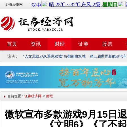
证券经济网
首页
资讯
财经
证券
股票
滚动：
“人文北线xA0;遇见双城”昌都那曲双城
第五届世界新能源汽车
当前位置：
证券经济网
->
财经
微软宣布多款游戏9月15日退
《文明6》《了不