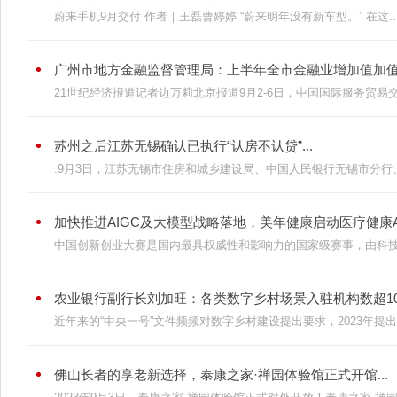
蔚来手机9月交付 作者｜王磊曹婷婷 “蔚来明年没有新车型。” 在这..
广州市地方金融监督管理局：上半年全市金融业增加值加值1410
21世纪经济报道记者边万莉北京报道9月2-6日，中国国际服务贸易交
苏州之后江苏无锡确认已执行“认房不认贷”...
:9月3日，江苏无锡市住房和城乡建设局、中国人民银行无锡市分行、
加快推进AIGC及大模型战略落地，美年健康启动医疗健康AI
中国创新创业大赛是国内最具权威性和影响力的国家级赛事，由科技部
农业银行副行长刘加旺：各类数字乡村场景入驻机构数超10万
近年来的“中央一号”文件频频对数字乡村建设提出要求，2023年提出要
佛山长者的享老新选择，泰康之家·禅园体验馆正式开馆...