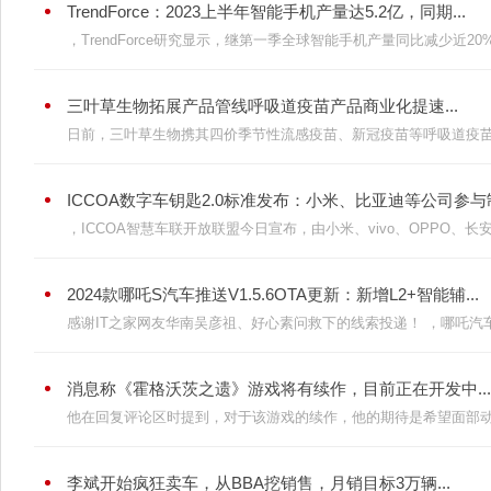
TrendForce：2023上半年智能手机产量达5.2亿，同期...
，TrendForce研究显示，继第一季全球智能手机产量同比减少近20%
三叶草生物拓展产品管线呼吸道疫苗产品商业化提速...
日前，三叶草生物携其四价季节性流感疫苗、新冠疫苗等呼吸道疫苗产品
ICCOA数字车钥匙2.0标准发布：小米、比亚迪等公司参与制
，ICCOA智慧车联开放联盟今日宣布，由小米、vivo、OPPO、长安、
2024款哪吒S汽车推送V1.5.6OTA更新：新增L2+智能辅...
感谢IT之家网友华南吴彦祖、好心素问救下的线索投递！ ，哪吒汽车
消息称《霍格沃茨之遗》游戏将有续作，目前正在开发中...
他在回复评论区时提到，对于该游戏的续作，他的期待是希望面部动画
李斌开始疯狂卖车，从BBA挖销售，月销目标3万辆...