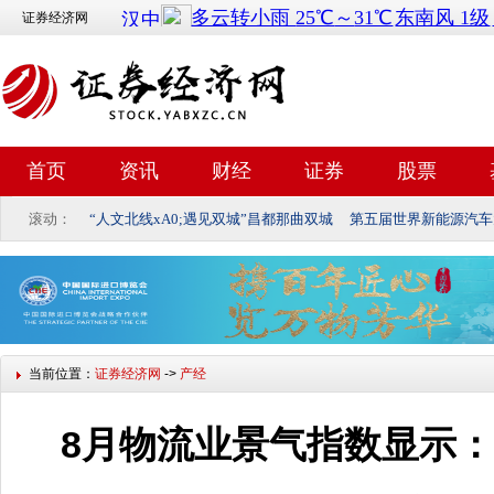
证券经济网
首页
资讯
财经
证券
股票
滚动：
“人文北线xA0;遇见双城”昌都那曲双城
第五届世界新能源汽车
当前位置：
证券经济网
->
产经
8月物流业景气指数显示