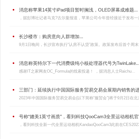
消息称苹果14英寸iPad项目暂时搁浅，OLED屏幕成难题...
，据彭博社记者马克?古尔曼报道，苹果公司今年曾经接近于发布一款全
长沙楼市：购房意向人群增加...
9月1日晚间，长沙宣布执行“认房不认贷”政策。政策发布后首个周末，
消息称英特尔下一代消费级纯小核处理器代号为TwinLake..
感谢IT之家网友OC_Formula的线索投递！ ，据消息人士Raichu...
三部门：延续执行中国国际服务贸易交易会展期内销售的进口
2023年中国国际服务贸易交易会(以下简称“服贸会”)将于9月2日在北京
号称“媲美1英寸画质”，看到科技QooCam3全景运动相机官宣9
，看到科技全新一代全景运动相机KandaoQooCam3此前在CES2023.