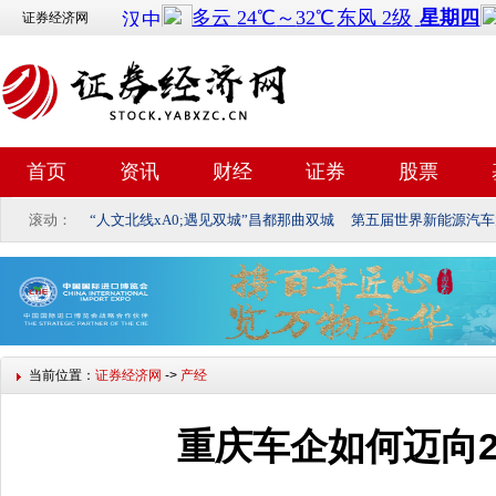
证券经济网
首页
资讯
财经
证券
股票
滚动：
“人文北线xA0;遇见双城”昌都那曲双城
第五届世界新能源汽车
当前位置：
证券经济网
->
产经
重庆车企如何迈向2