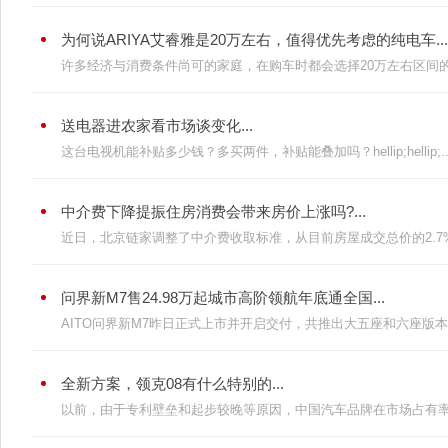
为何说ARIYA艾睿雅是20万左右，值得优先考虑的纯电车...
许多经济与消费条件尚可的家庭，在购车时都会选择20万左右区间的车
送电器进农家看市场谈变化...
这台电视机能补贴多少钱？多买两件，补贴能叠加吗？hellip;hellip;..
中介费下降提振住房消费会带来房价上涨吗?...
近日，北京链家调整了中介费收取标准，从目前房屋成交总价的2.7%统
问界新M7售24.98万起城市高阶领航年底通全国...
AITO问界新M7昨日正式上市并开启交付，共推出大五座和六座版本，
全新方案，领克08有什么特别的...
以前，由于专利壁垒和起步较晚等原因，中国汽车品牌在市场占有率方