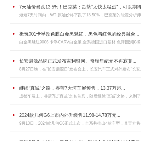
7天油价暴跌13.5%！巴克莱：跌势“太快太猛烈”，可以期待反
短短7天时间内，WTI原油价格下跌了13.50%，巴克莱的能源分析师认
极氪001卡孚改色膜白金黑魅红，黑色与红色的经典融合...
白金黑魅红9006 卡孚CARV白金版,全系德国进口基材 色泽圆润|0橘..
长安启源品牌正式发布吉利银河、奇瑞星纪元不再寂寞...
8月27日晚，在“长安启源日”发布会上，长安汽车正式对外发布“长安启源
继续“真诚”之路，睿蓝7大河车展预售，13.37万起...
成都车展上，睿蓝7以“真诚”之名首秀，随后继续“真诚”之路，来到了大
2024款几何G6上市内外升级售11.98-14.78万元...
9月10日，2024款几何G6正式上市，全系共推出4款车型，其官方售价