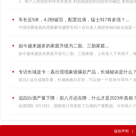
2、每个人的贷款利率有所差异,利息根据您的贷款时间确定,要根据用
车长近5米，4.2秒破百，配置拉满，猛士917有多强？...
中国消费者真的需要豪华越野车吗？在许多人都把奔驰G级当成是一种
如今越来越多的家庭升级为二胎、三胎家庭...
如今越来越多的家庭升级为二胎、三胎家庭，上有老人下有孩子，每次
专访长城皮卡：叒出现现象级爆款产品，长城秘诀是什么？.
提问1:这次成都车展，长城炮展出车型，可以做一个简单分享吗？ 杨胜
追踪白酒产量下降：前八月还在降，什么才是2023年真相？.
知酒团队 9月18日，国家统计局更新了白酒的产量数据。今年前八个月
版权声明