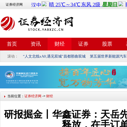
证券经济网
首页
资讯
财经
证券
股票
滚动：
“人文北线xA0;遇见双城”昌都那曲双城
第五届世界新能源汽车
当前位置：
证券经济网
->
财经
研报掘金丨华鑫证券：天岳
释放，在手订