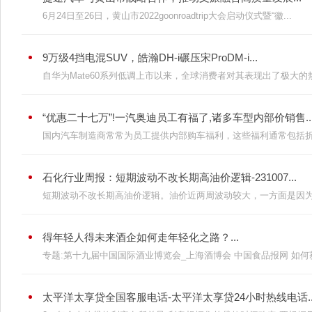
6月24日至26日，黄山市2022goonroadtrip大会启动仪式暨“徽...
9万级4挡电混SUV，皓瀚DH-i碾压宋ProDM-i...
自华为Mate60系列低调上市以来，全球消费者对其表现出了极大的热
“优惠二十七万”!一汽奥迪员工有福了,诸多车型内部价销售..
国内汽车制造商常常为员工提供内部购车福利，这些福利通常包括折扣
石化行业周报：短期波动不改长期高油价逻辑-231007...
短期波动不改长期高油价逻辑。油价近两周波动较大，一方面是因为美
得年轻人得未来酒企如何走年轻化之路？...
专题:第十九届中国国际酒业博览会_上海酒博会 中国食品报网 如何获取
太平洋太享贷全国客服电话-太平洋太享贷24小时热线电话..